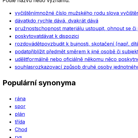
Podle názvu nebo významu.
vyčištění
množné číslo mužského rodu slova vyčiště
dávat
kdo rychle dává, dvakrát dává
pružnost
schopnost materiálu ustoupit, ohnout se či 
poskytovat
dávat k dispozici
rozdovádět
povzbudit k bujnosti, skotačení (např. dít
podat
přiblížit předmět směrem k jiné osobě či subjek
udělit
formálně nebo oficiálně někomu něco poskytnou
souhlas
rozkazovací způsob druhé osoby jednotného 
Populární synonyma
rána
spor
plán
třída
Chod
rys