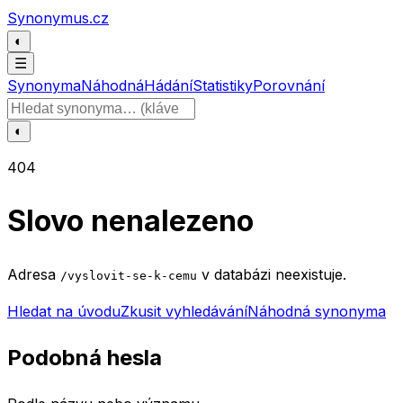
Přeskočit na obsah
Synonymus.cz
◐
☰
Synonyma
Náhodná
Hádání
Statistiky
Porovnání
Hledat slovo
◐
404
Slovo nenalezeno
Adresa
v databázi neexistuje.
/vyslovit-se-k-cemu
Hledat na úvodu
Zkusit vyhledávání
Náhodná synonyma
Podobná hesla