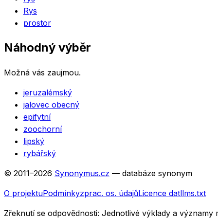
Rys
prostor
Náhodný výběr
Možná vás zaujmou.
jeruzalémský
jalovec obecný
epifytní
zoochorní
lipský
rybářský
© 2011–
2026
Synonymus.cz
— databáze synonym
O projektu
Podmínky
zprac. os. údajů
Licence dat
llms.txt
Zřeknutí se odpovědnosti:
Jednotlivé výklady a významy 