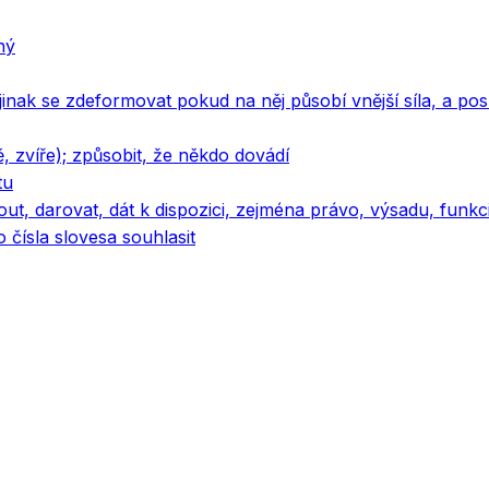
ný
jinak se zdeformovat pokud na něj působí vnější síla, a po
ě, zvíře); způsobit, že někdo dovádí
tu
t, darovat, dát k dispozici, zejména právo, výsadu, funkc
čísla slovesa souhlasit