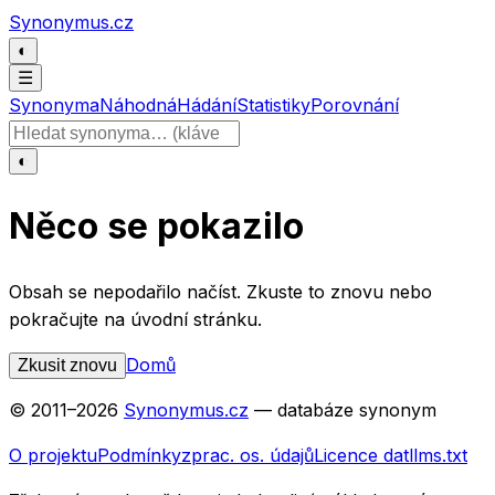
Přeskočit na obsah
Synonymus.cz
◐
☰
Synonyma
Náhodná
Hádání
Statistiky
Porovnání
Hledat slovo
◐
Něco se pokazilo
Obsah se nepodařilo načíst. Zkuste to znovu nebo
pokračujte na úvodní stránku.
Domů
Zkusit znovu
© 2011–
2026
Synonymus.cz
— databáze synonym
O projektu
Podmínky
zprac. os. údajů
Licence dat
llms.txt