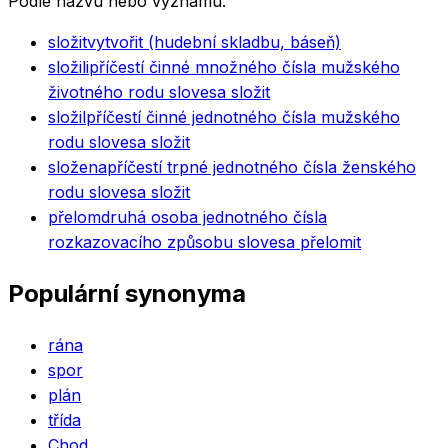
Podle názvu nebo významu.
složit
vytvořit (hudební skladbu, báseň)
složili
příčestí činné množného čísla mužského
životného rodu slovesa složit
složil
příčestí činné jednotného čísla mužského
rodu slovesa složit
složena
příčestí trpné jednotného čísla ženského
rodu slovesa složit
přelom
druhá osoba jednotného čísla
rozkazovacího způsobu slovesa přelomit
Populární synonyma
rána
spor
plán
třída
Chod