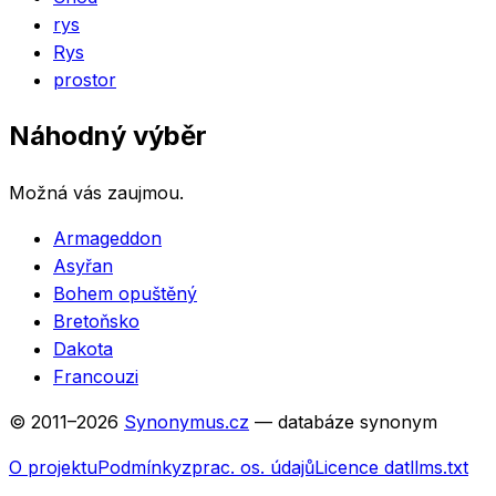
rys
Rys
prostor
Náhodný výběr
Možná vás zaujmou.
Armageddon
Asyřan
Bohem opuštěný
Bretoňsko
Dakota
Francouzi
© 2011–
2026
Synonymus.cz
— databáze synonym
O projektu
Podmínky
zprac. os. údajů
Licence dat
llms.txt