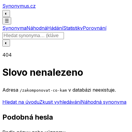
Přeskočit na obsah
Synonymus.cz
◐
☰
Synonyma
Náhodná
Hádání
Statistiky
Porovnání
Hledat slovo
◐
404
Slovo nenalezeno
Adresa
v databázi neexistuje.
/zakomponovat-co-kam
Hledat na úvodu
Zkusit vyhledávání
Náhodná synonyma
Podobná hesla