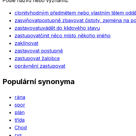
Podle názvu nebo významu.
clonit
vhodným předmětem nebo vlastním tělem oddělo
zasviňovat
postupně zbavovat čistoty, zejména na p
zastavovat
uvádět do klidového stavu
zastupovat
činit něco místo někoho jiného
zaklínovat
zastavovat postupně
zastupovat žalobce
oprávnění zastupovat
Populární synonyma
rána
spor
plán
třída
Chod
rys