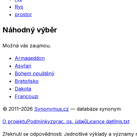
Rys
prostor
Náhodný výběr
Možná vás zaujmou.
Armageddon
Asyřan
Bohem opuštěný
Bretoňsko
Dakota
Francouzi
© 2011–
2026
Synonymus.cz
— databáze synonym
O projektu
Podmínky
zprac. os. údajů
Licence dat
llms.txt
Zřeknutí se odpovědnosti:
Jednotlivé výklady a významy 