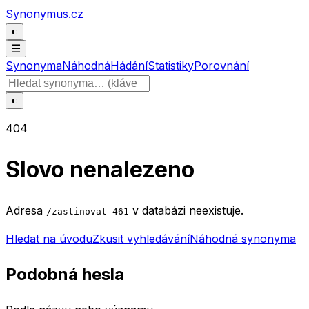
Přeskočit na obsah
Synonymus.cz
◐
☰
Synonyma
Náhodná
Hádání
Statistiky
Porovnání
Hledat slovo
◐
404
Slovo nenalezeno
Adresa
v databázi neexistuje.
/zastinovat-461
Hledat na úvodu
Zkusit vyhledávání
Náhodná synonyma
Podobná hesla