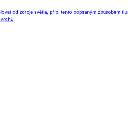
vat od zdroje světla, příp. tento popsaným způsobem tlum
ovrchu