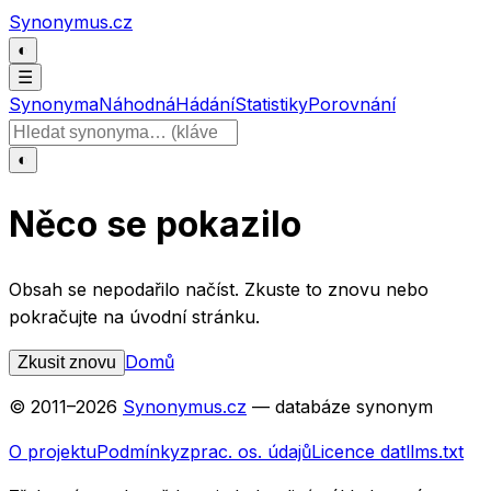
Přeskočit na obsah
Synonymus.cz
◐
☰
Synonyma
Náhodná
Hádání
Statistiky
Porovnání
Hledat slovo
◐
Něco se pokazilo
Obsah se nepodařilo načíst. Zkuste to znovu nebo
pokračujte na úvodní stránku.
Domů
Zkusit znovu
© 2011–
2026
Synonymus.cz
— databáze synonym
O projektu
Podmínky
zprac. os. údajů
Licence dat
llms.txt