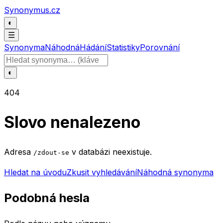
Přeskočit na obsah
Synonymus.cz
◐
☰
Synonyma
Náhodná
Hádání
Statistiky
Porovnání
Hledat slovo
◐
404
Slovo nenalezeno
Adresa
v databázi neexistuje.
/zdout-se
Hledat na úvodu
Zkusit vyhledávání
Náhodná synonyma
Podobná hesla