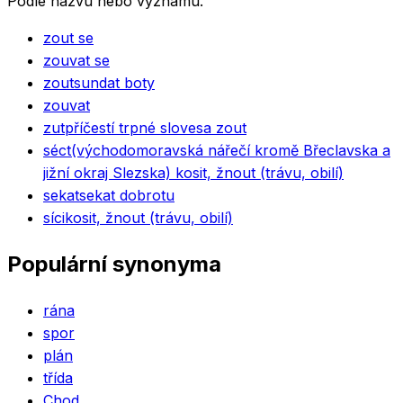
Podle názvu nebo významu.
zout se
zouvat se
zout
sundat boty
zouvat
zut
příčestí trpné slovesa zout
séct
(východomoravská nářečí kromě Břeclavska a
jižní okraj Slezska) kosit, žnout (trávu, obilí)
sekat
sekat dobrotu
síci
kosit, žnout (trávu, obilí)
Populární synonyma
rána
spor
plán
třída
Chod