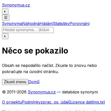
Přeskočit na obsah
Synonymus.cz
◐
☰
Synonyma
Náhodná
Hádání
Statistiky
Porovnání
Hledat slovo
◐
Něco se pokazilo
Obsah se nepodařilo načíst. Zkuste to znovu nebo
pokračujte na úvodní stránku.
Domů
Zkusit znovu
© 2011–
2026
Synonymus.cz
— databáze synonym
O projektu
Podmínky
zprac. os. údajů
Licence dat
llms.txt