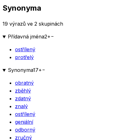
Synonyma
19 výrazů ve 2 skupinách
Přídavná jména
2
+
−
ostřílený
protřelý
Synonyma
17
+
−
obratný
zběhlý
zdatný
znalý
ostřílený
geniální
odborný
zručný