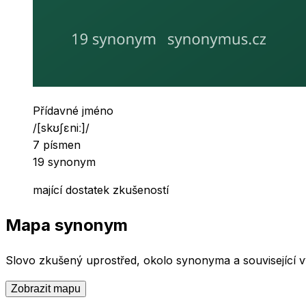
Slovní druh
Přídavné jméno
Výslovnost
/
[skʊʃɛniː]
/
Počet písmen
7
písmen
Počet synonym
19
synonym
mající dostatek zkušeností
Mapa synonym
Slovo
zkušený
uprostřed, okolo synonyma a související v
Zobrazit mapu