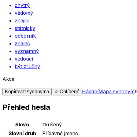
chytrý
vědomý
znající
státnický
odborník
znalec
významný
vědoucí
být zručný
Akce
Hádání
Mapa synonym
Kopírovat synonyma
☆ Oblíbené
Přehled hesla
Základní údaje o slově
zkušený
Slovo
zkušený
Slovní druh
Přídavné jméno