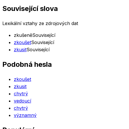
Související slova
Lexikální vztahy ze zdrojových dat
zkušeně
Související
zkoušet
Související
zkusit
Související
Podobná hesla
zkoušet
zkusit
chytrý
vedoucí
chytrý
významný