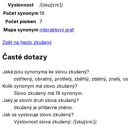
Výslovnost
/
[skʊʃɛniː]
/
Počet synonym
19
Počet písmen
7
Mapa synonym
Interaktivní graf
Zpět na heslo
zkušený
Časté dotazy
Jaká jsou synonyma ke slovu zkušený?
ostřílený, obratný, protřelý, zběhlý, zdatný, znalý, 
Kolik synonym má slovo zkušený?
Slovo zkušený má 19 synonym.
Jaký je slovní druh slova zkušený?
zkušený je přídavné jméno.
Jak se vyslovuje slovo zkušený?
Výslovnost slova zkušený: /[skʊʃɛniː]/.