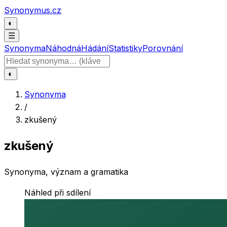
Přeskočit na obsah
Synonymus.cz
◐
☰
Synonyma
Náhodná
Hádání
Statistiky
Porovnání
Hledat slovo
◐
Synonyma
/
zkušený
zkušený
Synonyma, význam a gramatika
Náhled při sdílení