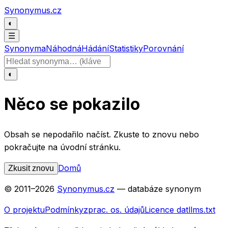
Přeskočit na obsah
Synonymus.cz
◐
☰
Synonyma
Náhodná
Hádání
Statistiky
Porovnání
Hledat slovo
◐
Něco se pokazilo
Obsah se nepodařilo načíst. Zkuste to znovu nebo
pokračujte na úvodní stránku.
Domů
Zkusit znovu
© 2011–
2026
Synonymus.cz
— databáze synonym
O projektu
Podmínky
zprac. os. údajů
Licence dat
llms.txt