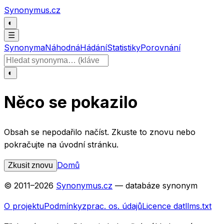
Přeskočit na obsah
Synonymus.cz
◐
☰
Synonyma
Náhodná
Hádání
Statistiky
Porovnání
Hledat slovo
◐
Něco se pokazilo
Obsah se nepodařilo načíst. Zkuste to znovu nebo
pokračujte na úvodní stránku.
Domů
Zkusit znovu
© 2011–
2026
Synonymus.cz
— databáze synonym
O projektu
Podmínky
zprac. os. údajů
Licence dat
llms.txt