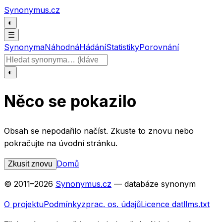
Přeskočit na obsah
Synonymus.cz
◐
☰
Synonyma
Náhodná
Hádání
Statistiky
Porovnání
Hledat slovo
◐
Něco se pokazilo
Obsah se nepodařilo načíst. Zkuste to znovu nebo
pokračujte na úvodní stránku.
Domů
Zkusit znovu
© 2011–
2026
Synonymus.cz
— databáze synonym
O projektu
Podmínky
zprac. os. údajů
Licence dat
llms.txt