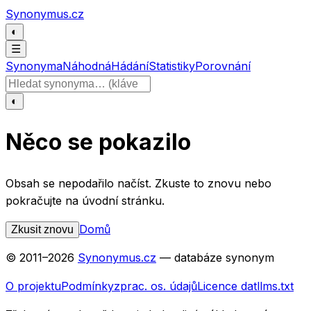
Přeskočit na obsah
Synonymus.cz
◐
☰
Synonyma
Náhodná
Hádání
Statistiky
Porovnání
Hledat slovo
◐
Něco se pokazilo
Obsah se nepodařilo načíst. Zkuste to znovu nebo
pokračujte na úvodní stránku.
Domů
Zkusit znovu
© 2011–
2026
Synonymus.cz
— databáze synonym
O projektu
Podmínky
zprac. os. údajů
Licence dat
llms.txt