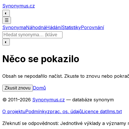
Přeskočit na obsah
Synonymus.cz
◐
☰
Synonyma
Náhodná
Hádání
Statistiky
Porovnání
Hledat slovo
◐
Něco se pokazilo
Obsah se nepodařilo načíst. Zkuste to znovu nebo pokrač
Domů
Zkusit znovu
© 2011–
2026
Synonymus.cz
— databáze synonym
O projektu
Podmínky
zprac. os. údajů
Licence dat
llms.txt
Zřeknutí se odpovědnosti:
Jednotlivé výklady a významy 