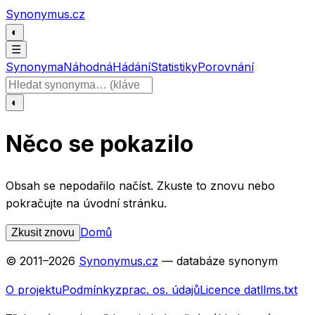
Přeskočit na obsah
Synonymus.cz
◐
☰
Synonyma
Náhodná
Hádání
Statistiky
Porovnání
Hledat slovo
◐
Něco se pokazilo
Obsah se nepodařilo načíst. Zkuste to znovu nebo
pokračujte na úvodní stránku.
Domů
Zkusit znovu
© 2011–
2026
Synonymus.cz
— databáze synonym
O projektu
Podmínky
zprac. os. údajů
Licence dat
llms.txt