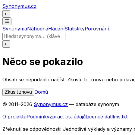
Přeskočit na obsah
Synonymus.cz
◐
☰
Synonyma
Náhodná
Hádání
Statistiky
Porovnání
Hledat slovo
◐
Něco se pokazilo
Obsah se nepodařilo načíst. Zkuste to znovu nebo pokrač
Domů
Zkusit znovu
© 2011–
2026
Synonymus.cz
— databáze synonym
O projektu
Podmínky
zprac. os. údajů
Licence dat
llms.txt
Zřeknutí se odpovědnosti:
Jednotlivé výklady a významy 