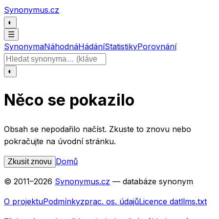
Přeskočit na obsah
Synonymus.cz
◐
☰
Synonyma
Náhodná
Hádání
Statistiky
Porovnání
Hledat slovo
◐
Něco se pokazilo
Obsah se nepodařilo načíst. Zkuste to znovu nebo
pokračujte na úvodní stránku.
Domů
Zkusit znovu
© 2011–
2026
Synonymus.cz
— databáze synonym
O projektu
Podmínky
zprac. os. údajů
Licence dat
llms.txt