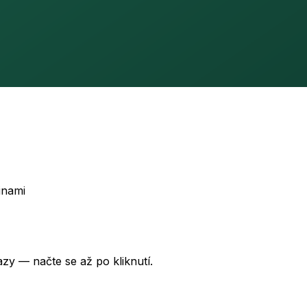
inami
zy — načte se až po kliknutí.