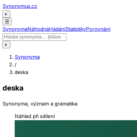
Přeskočit na obsah
Synonymus.cz
◐
☰
Synonyma
Náhodná
Hádání
Statistiky
Porovnání
Hledat slovo
◐
Synonyma
/
deska
deska
Synonyma, význam a gramatika
Náhled při sdílení