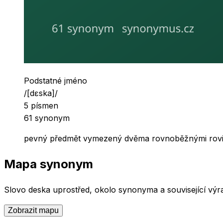
Slovní druh
Podstatné jméno
Výslovnost
/
[dɛska]
/
Počet písmen
5
písmen
Počet synonym
61
synonym
pevný předmět vymezený dvěma rovnoběžnými rov
Mapa synonym
Slovo
deska
uprostřed, okolo synonyma a související výra
Zobrazit mapu