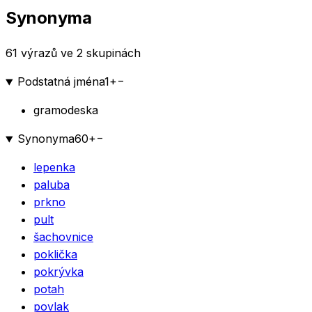
Synonyma
61 výrazů ve 2 skupinách
Podstatná jména
1
+
−
gramodeska
Synonyma
60
+
−
lepenka
paluba
prkno
pult
šachovnice
poklička
pokrývka
potah
povlak