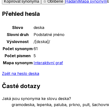
Hádání
Mapa synonym
Kopírovat synonyma
☆ Oblíbené
Přehled hesla
Základní údaje o slově
deska
Slovo
deska
Slovní druh
Podstatné jméno
Výslovnost
/
[dɛska]
/
Počet synonym
61
Počet písmen
5
Mapa synonym
Interaktivní graf
Zpět na heslo
deska
Časté dotazy
Jaká jsou synonyma ke slovu deska?
gramodeska, lepenka, paluba, prkno, pult, šachovni