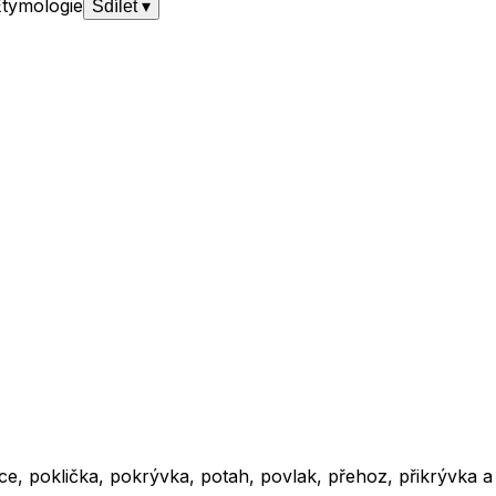
Etymologie
Sdílet
▾
ce, poklička, pokrývka, potah, povlak, přehoz, přikrývka 