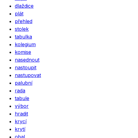
dlaždice
plát
přehled
stolek
tabulka
kolegium
komise
nasednout
nastoupit
nastupovat
palubní
rada
tabule
výbor
hradit
krycí
krytí
obal