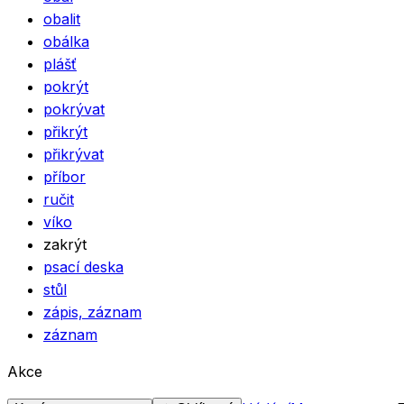
obalit
obálka
plášť
pokrýt
pokrývat
přikrýt
přikrývat
příbor
ručit
víko
zakrýt
psací deska
stůl
zápis, záznam
záznam
Akce