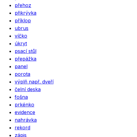
přehoz
přikrývka
příklop
ubrus
víčko
úkryt
psací stůl
přepážka
panel
porota
výplň např. dveří
čelní deska
fošna
prkénko
evidence
nahrávka
rekord
zápis