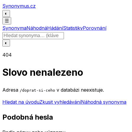
Přeskočit na obsah
Synonymus.cz
◐
☰
Synonyma
Náhodná
Hádání
Statistiky
Porovnání
Hledat slovo
◐
404
Slovo nenalezeno
Adresa
v databázi neexistuje.
/doprat-si-ceho
Hledat na úvodu
Zkusit vyhledávání
Náhodná synonyma
Podobná hesla