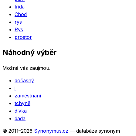
třída
Chod
rys
Rys
prostor
Náhodný výběr
Možná vás zaujmou.
dočasný
i
zaměstnaní
tchyně
dívka
dada
© 2011–
2026
Synonymus.cz
— databáze synonym