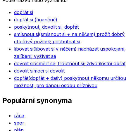
Podle názvu nebo významu.
dopřát si
dopřát si (finančně)
poskytnout, dovolit si, dopřát
smlsnout si
(smlsnout si + na něčem) prožít dobrý
chuťový požitek; pochutnat si
libovat si
(libovat si v něčem) nacházet uspokojení,
zalíbení; vyžívat se
dovolit si
osmělit se; troufnout si; zdvořilostní obrat
dovolit si
moci si dovolit
dopřát
(dopřát + dativ) poskytnout někomu určitou
možnost, pro danou osobu příznivou
Populární synonyma
rána
spor
plán