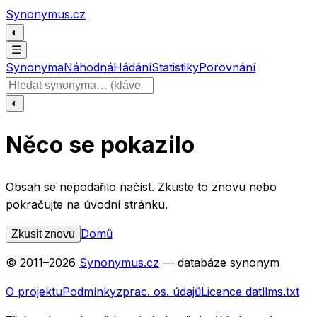
Přeskočit na obsah
Synonymus.cz
◐
☰
Synonyma
Náhodná
Hádání
Statistiky
Porovnání
Hledat slovo
◐
Něco se pokazilo
Obsah se nepodařilo načíst. Zkuste to znovu nebo
pokračujte na úvodní stránku.
Domů
Zkusit znovu
© 2011–
2026
Synonymus.cz
— databáze synonym
O projektu
Podmínky
zprac. os. údajů
Licence dat
llms.txt