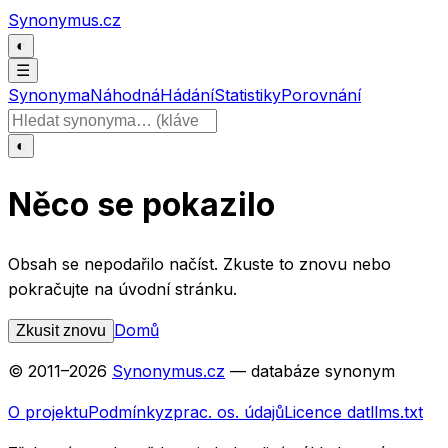
Přeskočit na obsah
Synonymus.cz
◐
☰
Synonyma
Náhodná
Hádání
Statistiky
Porovnání
Hledat slovo
◐
Něco se pokazilo
Obsah se nepodařilo načíst. Zkuste to znovu nebo
pokračujte na úvodní stránku.
Domů
Zkusit znovu
© 2011–
2026
Synonymus.cz
— databáze synonym
O projektu
Podmínky
zprac. os. údajů
Licence dat
llms.txt