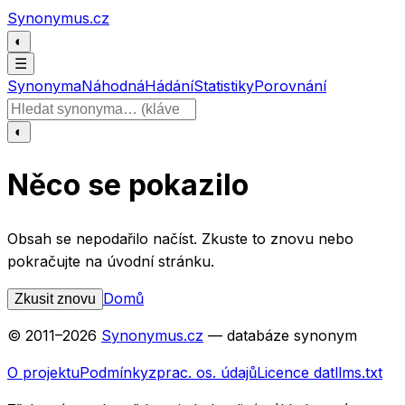
Přeskočit na obsah
Synonymus.cz
◐
☰
Synonyma
Náhodná
Hádání
Statistiky
Porovnání
Hledat slovo
◐
Něco se pokazilo
Obsah se nepodařilo načíst. Zkuste to znovu nebo
pokračujte na úvodní stránku.
Domů
Zkusit znovu
© 2011–
2026
Synonymus.cz
— databáze synonym
O projektu
Podmínky
zprac. os. údajů
Licence dat
llms.txt