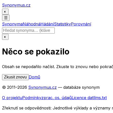
Přeskočit na obsah
Synonymus.cz
◐
☰
Synonyma
Náhodná
Hádání
Statistiky
Porovnání
Hledat slovo
◐
Něco se pokazilo
Obsah se nepodařilo načíst. Zkuste to znovu nebo pokrač
Domů
Zkusit znovu
© 2011–
2026
Synonymus.cz
— databáze synonym
O projektu
Podmínky
zprac. os. údajů
Licence dat
llms.txt
Zřeknutí se odpovědnosti:
Jednotlivé výklady a významy 