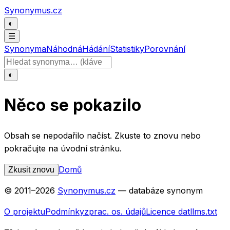
Přeskočit na obsah
Synonymus.cz
◐
☰
Synonyma
Náhodná
Hádání
Statistiky
Porovnání
Hledat slovo
◐
Něco se pokazilo
Obsah se nepodařilo načíst. Zkuste to znovu nebo
pokračujte na úvodní stránku.
Domů
Zkusit znovu
© 2011–
2026
Synonymus.cz
— databáze synonym
O projektu
Podmínky
zprac. os. údajů
Licence dat
llms.txt