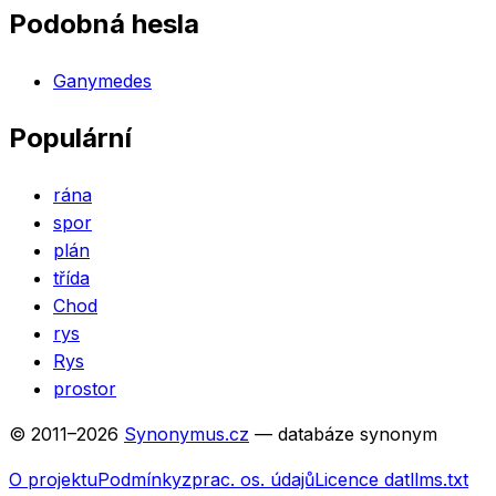
Podobná hesla
Ganymedes
Populární
rána
spor
plán
třída
Chod
rys
Rys
prostor
© 2011–
2026
Synonymus.cz
— databáze synonym
O projektu
Podmínky
zprac. os. údajů
Licence dat
llms.txt