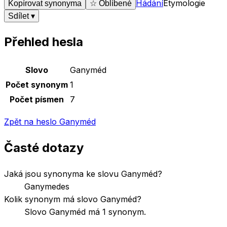
Hádání
Etymologie
Kopírovat synonyma
☆ Oblíbené
Sdílet
▾
Přehled hesla
Základní údaje o slově
Ganyméd
Slovo
Ganyméd
Počet synonym
1
Počet písmen
7
Zpět na heslo
Ganyméd
Časté dotazy
Jaká jsou synonyma ke slovu Ganyméd?
Ganymedes
Kolik synonym má slovo Ganyméd?
Slovo Ganyméd má 1 synonym.