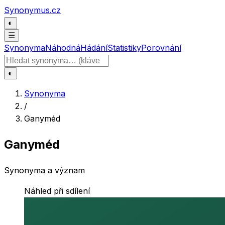
Přeskočit na obsah
Synonymus.cz
◐
☰
Synonyma
Náhodná
Hádání
Statistiky
Porovnání
Hledat slovo
◐
Synonyma
/
Ganyméd
Ganyméd
Synonyma a význam
Náhled při sdílení