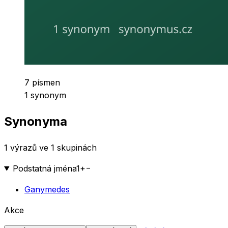
Počet písmen
7
písmen
Počet synonym
1
synonym
Synonyma
1 výrazů ve 1 skupinách
Podstatná jména
1
+
−
Ganymedes
Akce