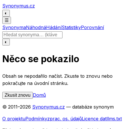
Přeskočit na obsah
Synonymus.cz
◐
☰
Synonyma
Náhodná
Hádání
Statistiky
Porovnání
Hledat slovo
◐
Něco se pokazilo
Obsah se nepodařilo načíst. Zkuste to znovu nebo
pokračujte na úvodní stránku.
Domů
Zkusit znovu
© 2011–
2026
Synonymus.cz
— databáze synonym
O projektu
Podmínky
zprac. os. údajů
Licence dat
llms.txt