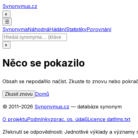
Přeskočit na obsah
Synonymus.cz
◐
☰
Synonyma
Náhodná
Hádání
Statistiky
Porovnání
Hledat slovo
◐
Něco se pokazilo
Obsah se nepodařilo načíst. Zkuste to znovu nebo pokrač
Domů
Zkusit znovu
© 2011–
2026
Synonymus.cz
— databáze synonym
O projektu
Podmínky
zprac. os. údajů
Licence dat
llms.txt
Zřeknutí se odpovědnosti:
Jednotlivé výklady a významy 