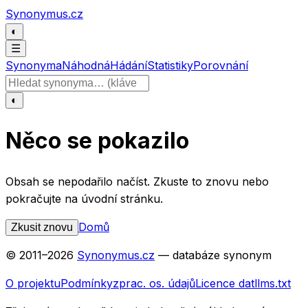
Přeskočit na obsah
Synonymus.cz
◐
☰
Synonyma
Náhodná
Hádání
Statistiky
Porovnání
Hledat slovo
◐
Něco se pokazilo
Obsah se nepodařilo načíst. Zkuste to znovu nebo
pokračujte na úvodní stránku.
Domů
Zkusit znovu
© 2011–
2026
Synonymus.cz
— databáze synonym
O projektu
Podmínky
zprac. os. údajů
Licence dat
llms.txt