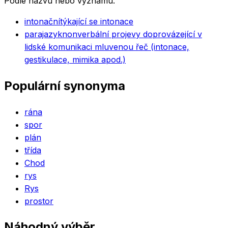
Podle názvu nebo významu.
intonační
týkající se intonace
parajazyk
nonverbální projevy doprovázející v
lidské komunikaci mluvenou řeč (intonace,
gestikulace, mimika apod.)
Populární synonyma
rána
spor
plán
třída
Chod
rys
Rys
prostor
Náhodný výběr