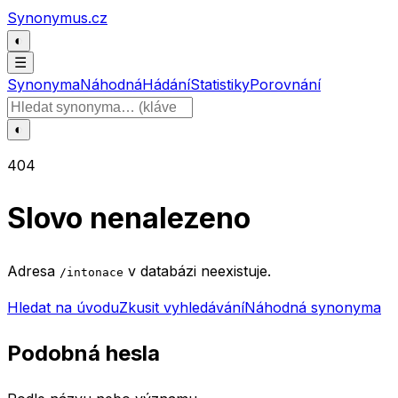
Přeskočit na obsah
Synonymus.cz
◐
☰
Synonyma
Náhodná
Hádání
Statistiky
Porovnání
Hledat slovo
◐
404
Slovo nenalezeno
Adresa
v databázi neexistuje.
/intonace
Hledat na úvodu
Zkusit vyhledávání
Náhodná synonyma
Podobná hesla