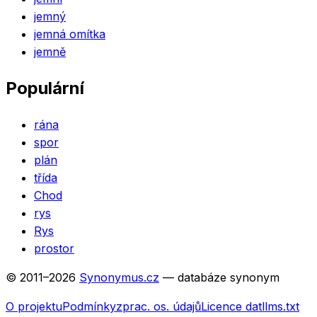
jemný
jemná omítka
jemně
Populární
rána
spor
plán
třída
Chod
rys
Rys
prostor
© 2011–
2026
Synonymus.cz
— databáze synonym
O projektu
Podmínky
zprac. os. údajů
Licence dat
llms.txt