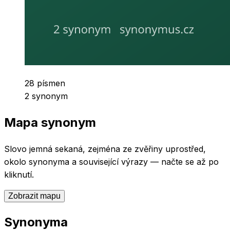
Počet písmen
28
písmen
Počet synonym
2
synonym
Mapa synonym
Slovo
jemná sekaná, zejména ze zvěřiny
uprostřed,
okolo synonyma a související výrazy — načte se až po
kliknutí.
Zobrazit mapu
Synonyma