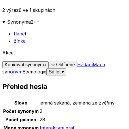
2 výrazů ve 1 skupinách
Synonyma
2
+
−
flanel
žínka
Akce
Hádání
Mapa
Kopírovat synonyma
☆ Oblíbené
synonym
Etymologie
Sdílet
▾
Přehled hesla
Základní údaje o slově
jemná sekaná, zejména ze zvěřiny
Slovo
jemná sekaná, zejména ze zvěřiny
Počet synonym
2
Počet písmen
28
Mapa synonym
Interaktivní graf