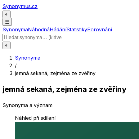
Přeskočit na obsah
Synonymus.cz
◐
☰
Synonyma
Náhodná
Hádání
Statistiky
Porovnání
Hledat slovo
◐
Synonyma
/
jemná sekaná, zejména ze zvěřiny
jemná sekaná, zejména ze zvěřiny
Synonyma a význam
Náhled při sdílení