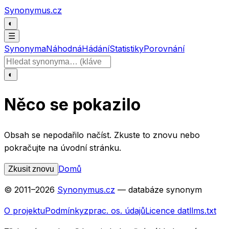
Přeskočit na obsah
Synonymus.cz
◐
☰
Synonyma
Náhodná
Hádání
Statistiky
Porovnání
Hledat slovo
◐
Něco se pokazilo
Obsah se nepodařilo načíst. Zkuste to znovu nebo
pokračujte na úvodní stránku.
Domů
Zkusit znovu
© 2011–
2026
Synonymus.cz
— databáze synonym
O projektu
Podmínky
zprac. os. údajů
Licence dat
llms.txt