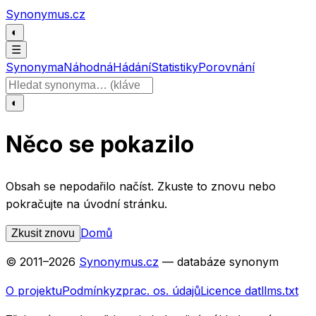
Přeskočit na obsah
Synonymus.cz
◐
☰
Synonyma
Náhodná
Hádání
Statistiky
Porovnání
Hledat slovo
◐
Něco se pokazilo
Obsah se nepodařilo načíst. Zkuste to znovu nebo
pokračujte na úvodní stránku.
Domů
Zkusit znovu
© 2011–
2026
Synonymus.cz
— databáze synonym
O projektu
Podmínky
zprac. os. údajů
Licence dat
llms.txt