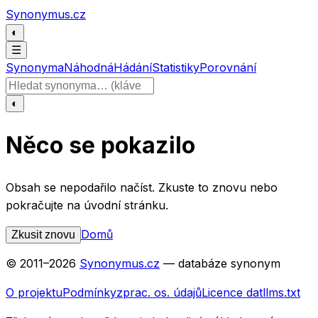
Přeskočit na obsah
Synonymus.cz
◐
☰
Synonyma
Náhodná
Hádání
Statistiky
Porovnání
Hledat slovo
◐
Něco se pokazilo
Obsah se nepodařilo načíst. Zkuste to znovu nebo
pokračujte na úvodní stránku.
Domů
Zkusit znovu
© 2011–
2026
Synonymus.cz
— databáze synonym
O projektu
Podmínky
zprac. os. údajů
Licence dat
llms.txt