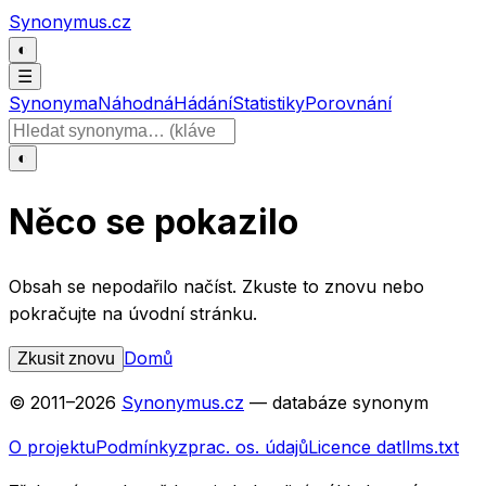
Přeskočit na obsah
Synonymus.cz
◐
☰
Synonyma
Náhodná
Hádání
Statistiky
Porovnání
Hledat slovo
◐
Něco se pokazilo
Obsah se nepodařilo načíst. Zkuste to znovu nebo
pokračujte na úvodní stránku.
Domů
Zkusit znovu
© 2011–
2026
Synonymus.cz
— databáze synonym
O projektu
Podmínky
zprac. os. údajů
Licence dat
llms.txt