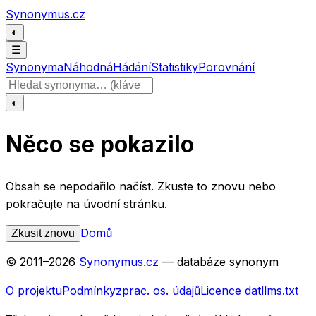
Přeskočit na obsah
Synonymus.cz
◐
☰
Synonyma
Náhodná
Hádání
Statistiky
Porovnání
Hledat slovo
◐
Něco se pokazilo
Obsah se nepodařilo načíst. Zkuste to znovu nebo
pokračujte na úvodní stránku.
Domů
Zkusit znovu
© 2011–
2026
Synonymus.cz
— databáze synonym
O projektu
Podmínky
zprac. os. údajů
Licence dat
llms.txt