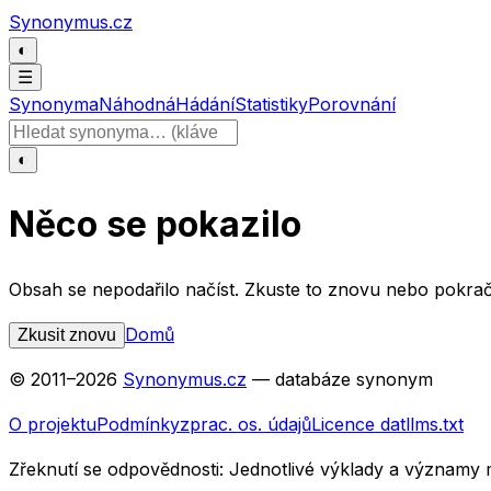
Přeskočit na obsah
Synonymus.cz
◐
☰
Synonyma
Náhodná
Hádání
Statistiky
Porovnání
Hledat slovo
◐
Něco se pokazilo
Obsah se nepodařilo načíst. Zkuste to znovu nebo pokrač
Domů
Zkusit znovu
© 2011–
2026
Synonymus.cz
— databáze synonym
O projektu
Podmínky
zprac. os. údajů
Licence dat
llms.txt
Zřeknutí se odpovědnosti:
Jednotlivé výklady a významy 