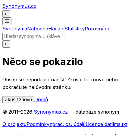
Přeskočit na obsah
Synonymus.cz
◐
☰
Synonyma
Náhodná
Hádání
Statistiky
Porovnání
Hledat slovo
◐
Něco se pokazilo
Obsah se nepodařilo načíst. Zkuste to znovu nebo
pokračujte na úvodní stránku.
Domů
Zkusit znovu
© 2011–
2026
Synonymus.cz
— databáze synonym
O projektu
Podmínky
zprac. os. údajů
Licence dat
llms.txt