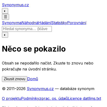
Přeskočit na obsah
Synonymus.cz
◐
☰
Synonyma
Náhodná
Hádání
Statistiky
Porovnání
Hledat slovo
◐
Něco se pokazilo
Obsah se nepodařilo načíst. Zkuste to znovu nebo
pokračujte na úvodní stránku.
Domů
Zkusit znovu
© 2011–
2026
Synonymus.cz
— databáze synonym
O projektu
Podmínky
zprac. os. údajů
Licence dat
llms.txt