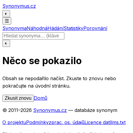
Přeskočit na obsah
Synonymus.cz
◐
☰
Synonyma
Náhodná
Hádání
Statistiky
Porovnání
Hledat slovo
◐
Něco se pokazilo
Obsah se nepodařilo načíst. Zkuste to znovu nebo
pokračujte na úvodní stránku.
Domů
Zkusit znovu
© 2011–
2026
Synonymus.cz
— databáze synonym
O projektu
Podmínky
zprac. os. údajů
Licence dat
llms.txt