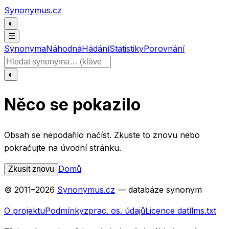
Přeskočit na obsah
Synonymus.cz
◐
☰
Synonyma
Náhodná
Hádání
Statistiky
Porovnání
Hledat slovo
◐
Něco se pokazilo
Obsah se nepodařilo načíst. Zkuste to znovu nebo
pokračujte na úvodní stránku.
Domů
Zkusit znovu
© 2011–
2026
Synonymus.cz
— databáze synonym
O projektu
Podmínky
zprac. os. údajů
Licence dat
llms.txt