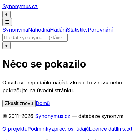
Přeskočit na obsah
Synonymus.cz
◐
☰
Synonyma
Náhodná
Hádání
Statistiky
Porovnání
Hledat slovo
◐
Něco se pokazilo
Obsah se nepodařilo načíst. Zkuste to znovu nebo
pokračujte na úvodní stránku.
Domů
Zkusit znovu
© 2011–
2026
Synonymus.cz
— databáze synonym
O projektu
Podmínky
zprac. os. údajů
Licence dat
llms.txt