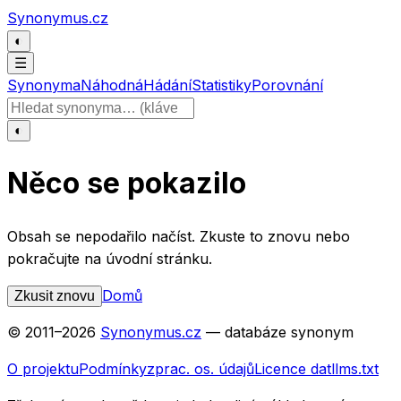
Přeskočit na obsah
Synonymus.cz
◐
☰
Synonyma
Náhodná
Hádání
Statistiky
Porovnání
Hledat slovo
◐
Něco se pokazilo
Obsah se nepodařilo načíst. Zkuste to znovu nebo
pokračujte na úvodní stránku.
Domů
Zkusit znovu
© 2011–
2026
Synonymus.cz
— databáze synonym
O projektu
Podmínky
zprac. os. údajů
Licence dat
llms.txt