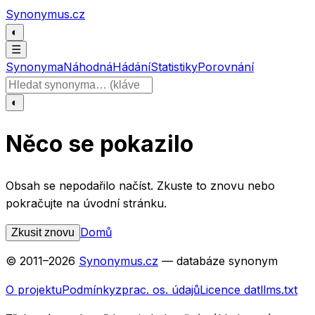
Přeskočit na obsah
Synonymus.cz
◐
☰
Synonyma
Náhodná
Hádání
Statistiky
Porovnání
Hledat slovo
◐
Něco se pokazilo
Obsah se nepodařilo načíst. Zkuste to znovu nebo
pokračujte na úvodní stránku.
Domů
Zkusit znovu
© 2011–
2026
Synonymus.cz
— databáze synonym
O projektu
Podmínky
zprac. os. údajů
Licence dat
llms.txt