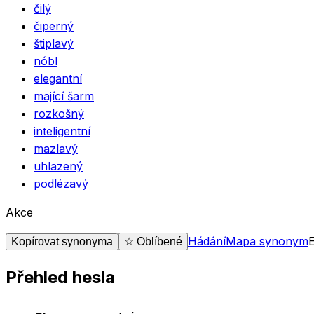
čilý
čiperný
štiplavý
nóbl
elegantní
mající šarm
rozkošný
inteligentní
mazlavý
uhlazený
podlézavý
Akce
Hádání
Mapa synonym
Kopírovat synonyma
☆ Oblíbené
Přehled hesla