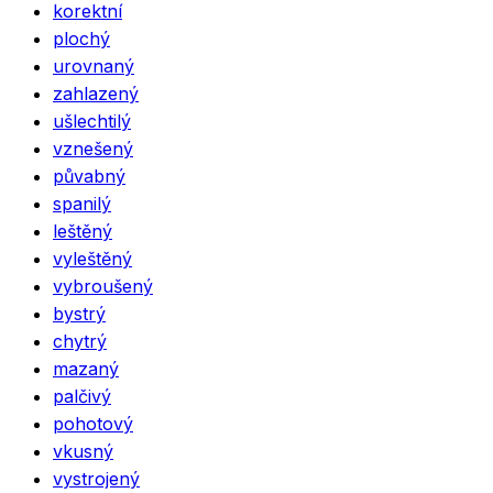
korektní
plochý
urovnaný
zahlazený
ušlechtilý
vznešený
půvabný
spanilý
leštěný
vyleštěný
vybroušený
bystrý
chytrý
mazaný
palčivý
pohotový
vkusný
vystrojený