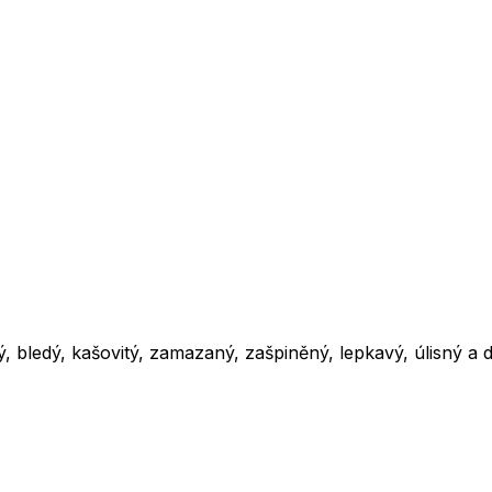
ý, bledý, kašovitý, zamazaný, zašpiněný, lepkavý, úlisný a