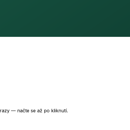
azy — načte se až po kliknutí.