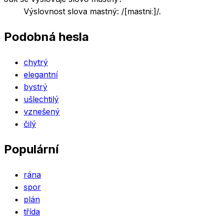
Výslovnost slova mastný: /[mastniː]/.
Podobná hesla
chytrý
elegantní
bystrý
ušlechtilý
vznešený
čilý
Populární
rána
spor
plán
třída