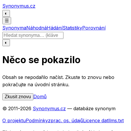
Přeskočit na obsah
Synonymus.cz
◐
☰
Synonyma
Náhodná
Hádání
Statistiky
Porovnání
Hledat slovo
◐
Něco se pokazilo
Obsah se nepodařilo načíst. Zkuste to znovu nebo
pokračujte na úvodní stránku.
Domů
Zkusit znovu
© 2011–
2026
Synonymus.cz
— databáze synonym
O projektu
Podmínky
zprac. os. údajů
Licence dat
llms.txt