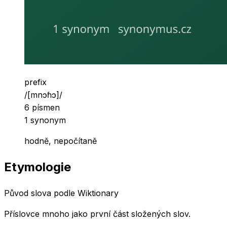
Slovní druh
prefix
Výslovnost
/
[mnɔɦɔ]
/
Počet písmen
6
písmen
Počet synonym
1
synonym
hodně, nepočítaně
Etymologie
Původ slova podle Wiktionary
Příslovce mnoho jako první část složených slov.