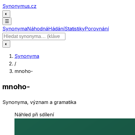
Přeskočit na obsah
Synonymus.cz
◐
☰
Synonyma
Náhodná
Hádání
Statistiky
Porovnání
Hledat slovo
◐
Synonyma
/
mnoho-
mnoho-
Synonyma, význam a gramatika
Náhled při sdílení