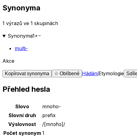
Synonyma
1 výrazů ve 1 skupinách
Synonyma
1
+
−
multi-
Akce
Hádání
Etymologie
Kopírovat synonyma
☆ Oblíbené
Sdíl
Přehled hesla
Základní údaje o slově
mnoho-
Slovo
mnoho-
Slovní druh
prefix
Výslovnost
/
[mnɔɦɔ]
/
Počet synonym
1