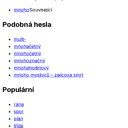
mnoho
Související
Podobná hesla
multi-
mnohačetný
mnohočetný
mnohoznačný
mnohahodinový
mnoho myslivců – zajícova smrt
Populární
rána
spor
plán
třída