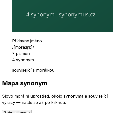
Slovní druh
Přídavné jméno
Výslovnost
/
[mɔraːlɲiː]
/
Počet písmen
7
písmen
Počet synonym
4
synonym
související s morálkou
Mapa synonym
Slovo
morální
uprostřed, okolo synonyma a související
výrazy — načte se až po kliknutí.
Zobrazit mapu