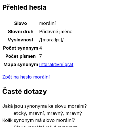
Přehled hesla
Základní údaje o slově
morální
Slovo
morální
Slovní druh
Přídavné jméno
Výslovnost
/
[mɔraːlɲiː]
/
Počet synonym
4
Počet písmen
7
Mapa synonym
Interaktivní graf
Zpět na heslo
morální
Časté dotazy
Jaká jsou synonyma ke slovu morální?
etický, mravní, mravný, mravný
Kolik synonym má slovo morální?