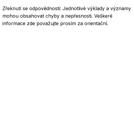
Zřeknutí se odpovědnosti:
Jednotlivé výklady a významy
mohou obsahovat chyby a nepřesnosti. Veškeré
informace zde považujte prosím za orientační.