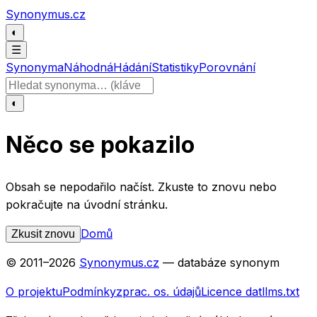
Přeskočit na obsah
Synonymus.cz
◐
☰
Synonyma
Náhodná
Hádání
Statistiky
Porovnání
Hledat slovo
◐
Něco se pokazilo
Obsah se nepodařilo načíst. Zkuste to znovu nebo
pokračujte na úvodní stránku.
Domů
Zkusit znovu
© 2011–
2026
Synonymus.cz
— databáze synonym
O projektu
Podmínky
zprac. os. údajů
Licence dat
llms.txt