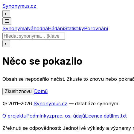
Přeskočit na obsah
Synonymus.cz
◐
☰
Synonyma
Náhodná
Hádání
Statistiky
Porovnání
Hledat slovo
◐
Něco se pokazilo
Obsah se nepodařilo načíst. Zkuste to znovu nebo pokrač
Domů
Zkusit znovu
© 2011–
2026
Synonymus.cz
— databáze synonym
O projektu
Podmínky
zprac. os. údajů
Licence dat
llms.txt
Zřeknutí se odpovědnosti:
Jednotlivé výklady a významy 