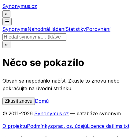
Přeskočit na obsah
Synonymus.cz
◐
☰
Synonyma
Náhodná
Hádání
Statistiky
Porovnání
Hledat slovo
◐
Něco se pokazilo
Obsah se nepodařilo načíst. Zkuste to znovu nebo
pokračujte na úvodní stránku.
Domů
Zkusit znovu
© 2011–
2026
Synonymus.cz
— databáze synonym
O projektu
Podmínky
zprac. os. údajů
Licence dat
llms.txt