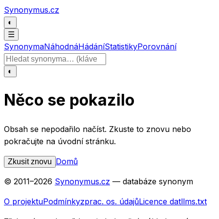
Přeskočit na obsah
Synonymus.cz
◐
☰
Synonyma
Náhodná
Hádání
Statistiky
Porovnání
Hledat slovo
◐
Něco se pokazilo
Obsah se nepodařilo načíst. Zkuste to znovu nebo
pokračujte na úvodní stránku.
Domů
Zkusit znovu
© 2011–
2026
Synonymus.cz
— databáze synonym
O projektu
Podmínky
zprac. os. údajů
Licence dat
llms.txt